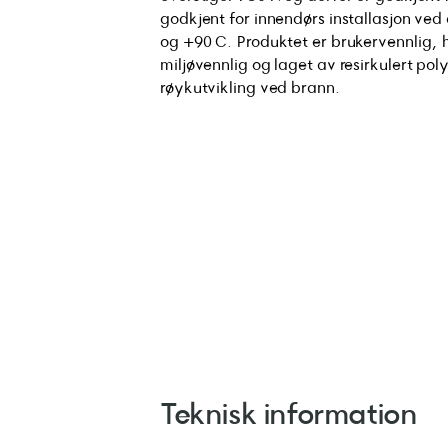
godkjent for innendørs installasjon ve
og +90 C. Produktet er brukervennlig,
miljøvennlig og laget av resirkulert po
røykutvikling ved brann.
Teknisk information