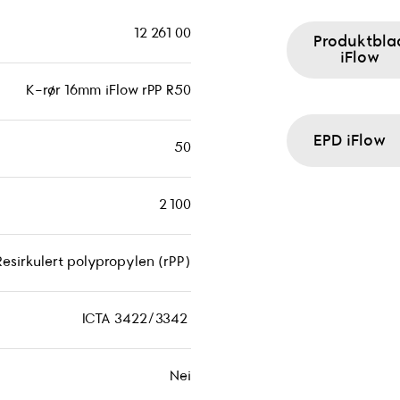
12 261 00
Produktbla
iFlow
K-rør 16mm iFlow rPP R50
EPD iFlow
50
2 100
Resirkulert polypropylen (rPP)
ICTA 3422/3342
Nei