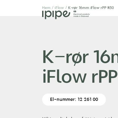
Hem
/
iFlow
/
K-rør 16mm iFlow rPP R50
K-rør 1
iFlow rP
El-nummer: 12 261 00