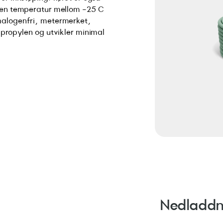
d en temperatur mellom -25 C
 halogenfri, metermerket,
lypropylen og utvikler minimal
Nedladdn