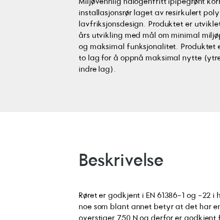
Miljøvennlig halogenfritt ipipegrønt kor
installasjonsrør laget av resirkulert pol
lavfriksjonsdesign. Produktet er utvikl
års utvikling med mål om minimal milj
og maksimal funksjonalitet. Produktet e
to lag for å oppnå maksimal nytte (ytr
indre lag).
Beskrivelse
Røret er godkjent i EN 61386-1 og -22 i
noe som blant annet betyr at det har 
overstiger 750 N og derfor er godkjent 