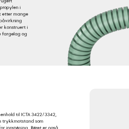
rugert
ypropylen i
et etter mange
øpåvirkning
r konstruert i
e fargelag og
 henhold til ICTA 3422/3342,
en trykkmotstand som
for innstøping. Røret er også