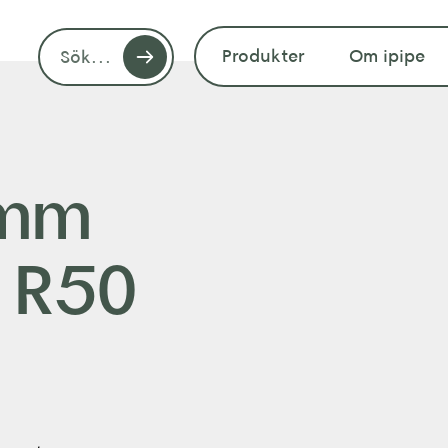
Produkter
Om ipipe
6mm
P R50