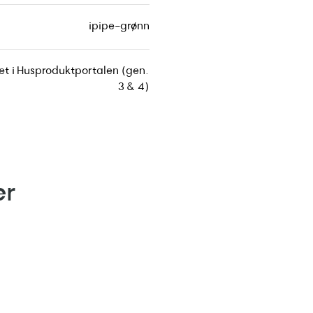
ipipe-grønn
tet i Husproduktportalen (gen.
3 & 4)
er