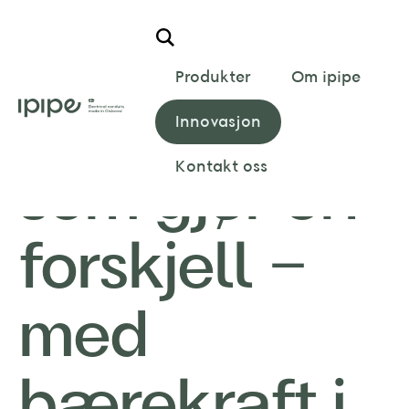
Hem
/
Teknologi og innovasjon
Produkter
Om ipipe
Teknologi
Innovasjon
Kontakt oss
som gjør en
forskjell -
med