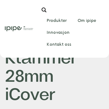
Hem
/
iCover
/
Klammer
/
Kabelvern Klammer 28mm
iCover
Produkter
Om ipipe
Innovasjon
Kabelvern
Kontakt oss
Klammer
28mm
iCover