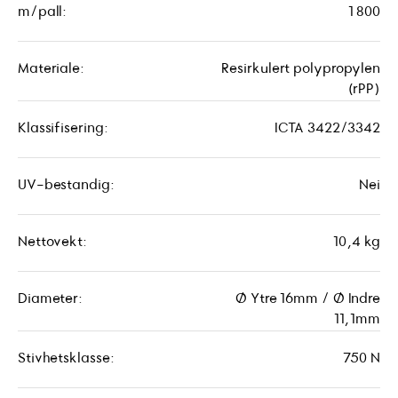
m/pall:
1 800
Materiale:
Resirkulert polypropylen
(rPP)
Klassifisering:
ICTA 3422/3342
UV-bestandig:
Nei
Nettovekt:
10,4 kg
Diameter:
Ø Ytre 16mm / Ø Indre
11,1mm
Stivhetsklasse:
750 N