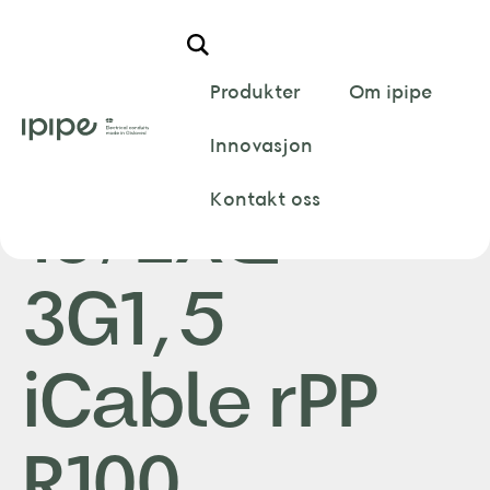
Hem
/
iCable
/
EXQ
/
K-rør 16/EXQ 3G1,5 iCable rPP R100
Produkter
Om ipipe
K-rør
Innovasjon
Kontakt oss
16/EXQ
3G1,5
iCable rPP