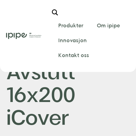
Hem
/
iCover
/
Avslutt
/
Avslutt 200mm
/
Kabelvern
Avslutt 16×200 iCover
Produkter
Om ipipe
Innovasjon
Kabelvern
Kontakt oss
Avslutt
16x200
iCover